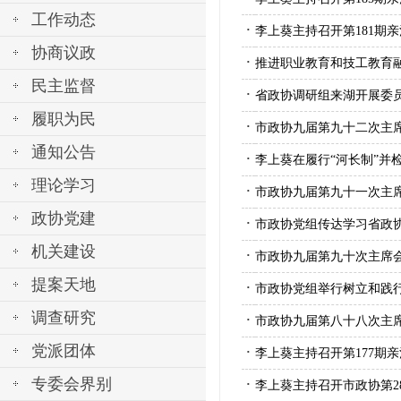
工作动态
·
李上葵主持召开第181期
协商议政
·
推进职业教育和技工教育
民主监督
·
省政协调研组来湖开展委
履职为民
·
市政协九届第九十二次主
通知公告
·
李上葵在履行“河长制”并
理论学习
·
市政协九届第九十一次主
政协党建
·
市政协党组传达学习省政
机关建设
·
市政协九届第九十次主席
提案天地
·
市政协党组举行树立和践
调查研究
·
市政协九届第八十八次主
党派团体
·
李上葵主持召开第177期
专委会界别
·
李上葵主持召开市政协第2