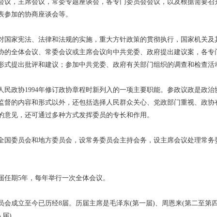
会议，主席会议，常委专题座谈会，各专门委员会会议，以及根据需要召
表参加的协商座谈会等。
家宪法、法律和法规的实施，重大方针政策的贯彻执行，国家机关及其
协的全体会议、常委会议或主席会议向中共党委、政府提出建议案，各专
形式提出批评和建议；参加中共党委、政府有关部门组织的调查和检查活
政协1994年修订政协章程时新列入的一项主要职能。参政议政是政治
监督的内容和形式以外，还包括选择人民群众关心、党政部门重视、政协
的意见，还可通过多种方式发挥委员的专长和作用。
委员会和地方委员会，设常务委员会主持会务，设主席会议处理常务委
。
任期5年，每年举行一次全体会议。
成立至今已历经8届。历届主席是毛泽东(第一届)、周恩来(第二至第四届)
八届)