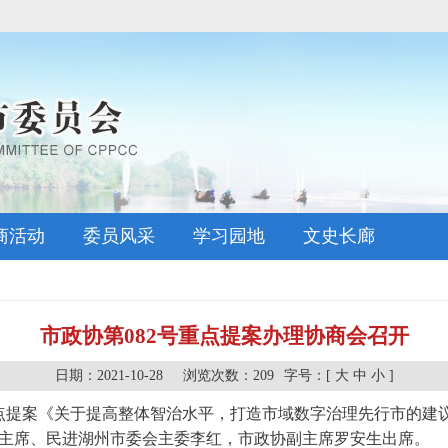
商活动
委员风采
学习园地
文史长廊
市政协第082号重点提案办理协商会召开
日期：2021-10-28
浏览次数：
209
字号：[
大
中
小
]
号重点提案《关于提高整体智治水平，打造市域数字治理先行市的建
主席、民进湖州市委会主委李红，市政协副主席罗安生出席。